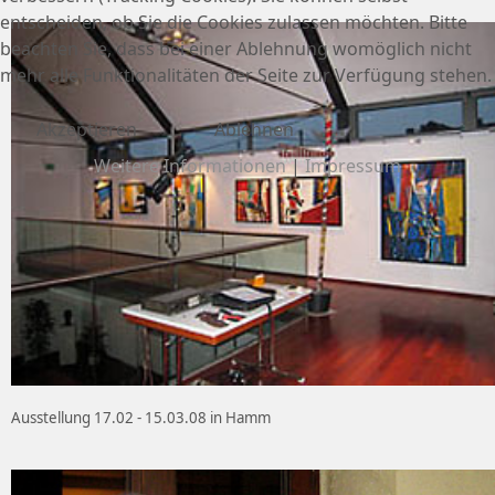
entscheiden, ob Sie die Cookies zulassen möchten. Bitte
beachten Sie, dass bei einer Ablehnung womöglich nicht
mehr alle Funktionalitäten der Seite zur Verfügung stehen.
Akzeptieren
Ablehnen
Weitere Informationen
|
Impressum
Ausstellung 17.02 - 15.03.08 in Hamm