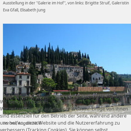
Ausstellung in der "Galerie im Hof", von links: Brigitte Struif, Galeristin
Eva Gfall, Elisabeth Jung
Wir benutzen Cookies
Wir nutzen Cookies auf unserer Website. Einige von ihnen
sind essenziell für den Betrieb der Seite, während andere
uns helfen, diese Website und die Nutzererfahrung zu
Verona, August 2008
verbessern (Tracking Cookies). Sie können selbst