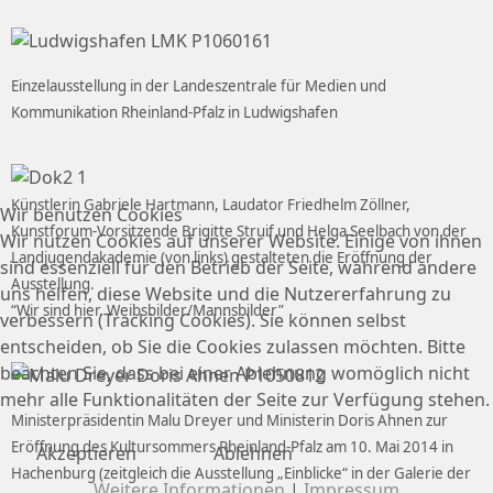
Einzelausstellung in der Landeszentrale für Medien und
Kommunikation Rheinland-Pfalz in Ludwigshafen
Künstlerin Gabriele Hartmann, Laudator Friedhelm Zöllner,
Wir benutzen Cookies
Kunstforum-Vorsitzende Brigitte Struif und Helga Seelbach von der
Wir nutzen Cookies auf unserer Website. Einige von ihnen
Landjugendakademie (von links) gestalteten die Eröffnung der
sind essenziell für den Betrieb der Seite, während andere
Ausstellung.
uns helfen, diese Website und die Nutzererfahrung zu
“Wir sind hier. Weibsbilder/Mannsbilder”
verbessern (Tracking Cookies). Sie können selbst
entscheiden, ob Sie die Cookies zulassen möchten. Bitte
beachten Sie, dass bei einer Ablehnung womöglich nicht
mehr alle Funktionalitäten der Seite zur Verfügung stehen.
Ministerpräsidentin Malu Dreyer und Ministerin Doris Ahnen zur
Eröffnung des Kultursommers Rheinland-Pfalz am 10. Mai 2014 in
Akzeptieren
Ablehnen
Hachenburg (zeitgleich die Ausstellung „Einblicke“ in der Galerie der
Weitere Informationen
|
Impressum