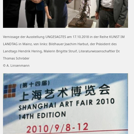
Vernissage der Ausstellung UNGESAGTES am 17.10.2018 in der Reihe KUNST IM
LANDTAG in Mainz, von links: Bildhauer Joachim Harbut, der Präsident des
Landtags Hendrik Hering, Malerin Brigitte Struif, Literaturwissenschaftler Dr.
Thomas Schröder
© A. Linsenmann