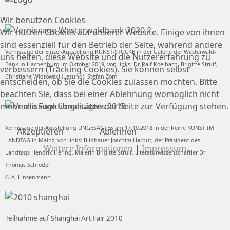
Wir benutzen Cookies
Wir nutzen Cookies auf unserer Website. Einige von ihnen
sind essenziell für den Betrieb der Seite, während andere
Vernissage der Einzel-Ausstellung KUNST-STÜCKE in der Galerie der Westerwald-
uns helfen, diese Website und die Nutzererfahrung zu
Bank in Hachenburg im Oktober 2019, von links: Dr. Ralf Koelbach, Brigitte Struif,
verbessern (Tracking Cookies). Sie können selbst
Christiane Widrowski (Lesung), Stefan Zorn
entscheiden, ob Sie die Cookies zulassen möchten. Bitte
beachten Sie, dass bei einer Ablehnung womöglich nicht
mehr alle Funktionalitäten der Seite zur Verfügung stehen.
Vernissage der Ausstellung UNGESAGTES am 17.10.2018 in der Reihe KUNST IM
Akzeptieren
Ablehnen
LANDTAG in Mainz, von links: Bildhauer Joachim Harbut, der Präsident des
Weitere Informationen
|
Impressum
Landtags Hendrik Hering, Malerin Brigitte Struif, Literaturwissenschaftler Dr.
Thomas Schröder
© A. Linsenmann
Teilnahme auf Shanghai Art Fair 2010