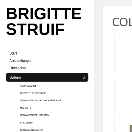
BRIGITTE
CO
STRUIF
Start
Ausstellungen
Rückschau
Galerie
ACRYLBILDER
UNDER THE SURFACE
GEDANKEN-DIALOG und -KAPRIOLEN
MARKETS
GEDANKENSTRUKTUREN
STILLLEBEN
GEDANKENKNOTEN