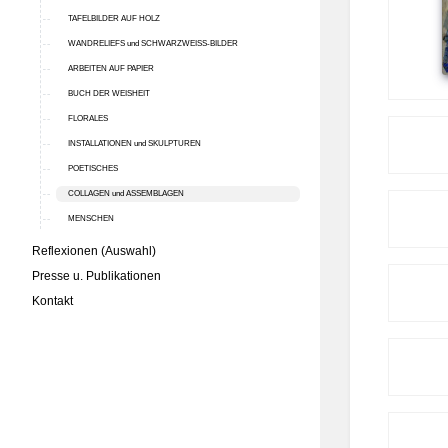
TAFELBILDER AUF HOLZ
WANDRELIEFS und SCHWARZWEISS-BILDER
ARBEITEN AUF PAPIER
BUCH DER WEISHEIT
FLORALES
INSTALLATIONEN und SKULPTUREN
POETISCHES
COLLAGEN und ASSEMBLAGEN
MENSCHEN
Reflexionen (Auswahl)
Presse u. Publikationen
Kontakt