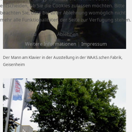
entscheiden, ob Sie die Cookies zulassen möchten. Bitte
beachten Sie, dass bei einer Ablehnung womöglich nicht
mehr alle Funktionalitäten der Seite zur Verfügung stehen.
Akzeptieren
Ablehnen
Weitere Informationen
|
Impressum
Der Mann am Klavier in der Ausstellung in der WAAS.schen Fabrik,
Geisenheim