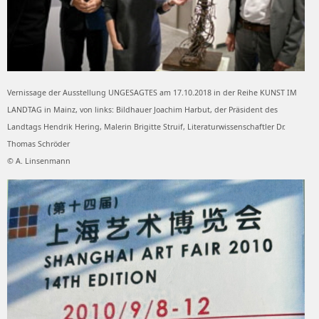
Vernissage der Ausstellung UNGESAGTES am 17.10.2018 in der Reihe KUNST IM
LANDTAG in Mainz, von links: Bildhauer Joachim Harbut, der Präsident des
Landtags Hendrik Hering, Malerin Brigitte Struif, Literaturwissenschaftler Dr.
Thomas Schröder
© A. Linsenmann