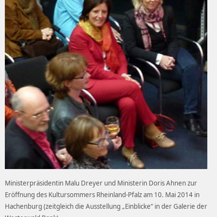
Ministerpräsidentin Malu Dreyer und Ministerin Doris Ahnen zur
Eröffnung des Kultursommers Rheinland-Pfalz am 10. Mai 2014 in
Hachenburg (zeitgleich die Ausstellung „Einblicke“ in der Galerie der